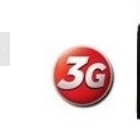
WiFiBus fornitore
ufficiale gruppo
Globus