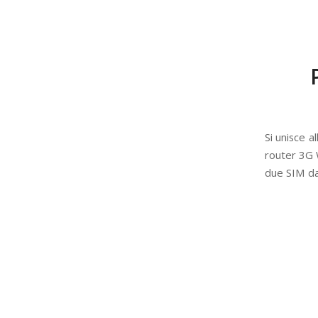
Si unisce a
router 3G 
due SIM dat