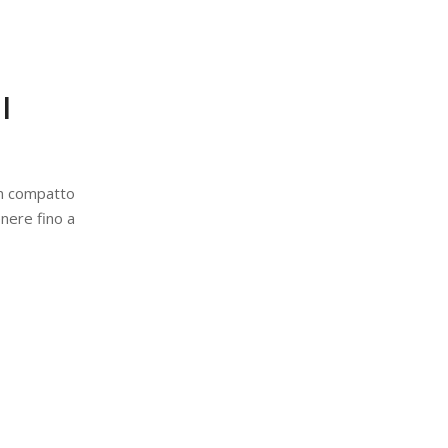
I
 un compatto
nere fino a