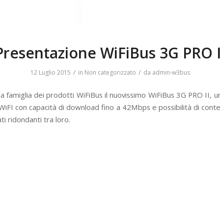
Presentazione WiFiBus 3G PRO I
/
/
12 Luglio 2015
in
Non categorizzato
da
admin-w3bus
lla famiglia dei prodotti WiFiBus il nuovissimo WiFiBus 3G PRO II,
WiFI con capacità di download fino a 42Mbps e possibilità di conte
i ridondanti tra loro.